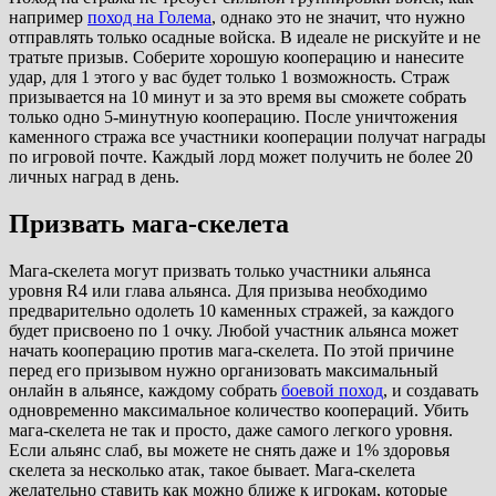
например
поход на Голема
, однако это не значит, что нужно
отправлять только осадные войска. В идеале не рискуйте и не
тратьте призыв. Соберите хорошую кооперацию и нанесите
удар, для 1 этого у вас будет только 1 возможность. Страж
призывается на 10 минут и за это время вы сможете собрать
только одно 5-минутную кооперацию. После уничтожения
каменного стража все участники кооперации получат награды
по игровой почте. Каждый лорд может получить не более 20
личных наград в день.
Призвать мага-скелета
Мага-скелета могут призвать только участники альянса
уровня R4 или глава альянса. Для призыва необходимо
предварительно одолеть 10 каменных стражей, за каждого
будет присвоено по 1 очку. Любой участник альянса может
начать кооперацию против мага-скелета. По этой причине
перед его призывом нужно организовать максимальный
онлайн в альянсе, каждому собрать
боевой поход
, и создавать
одновременно максимальное количество коопераций. Убить
мага-скелета не так и просто, даже самого легкого уровня.
Если альянс слаб, вы можете не снять даже и 1% здоровья
скелета за несколько атак, такое бывает. Мага-скелета
желательно ставить как можно ближе к игрокам, которые