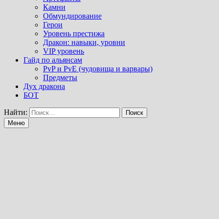
Камни
Обмундирование
Герои
Уровень престижа
Дракон: навыки, уровни
VIP уровень
Гайд по альянсам
PvP и PvE (чудовища и варвары)
Предметы
Дух дракона
БОТ
Найти:
Меню