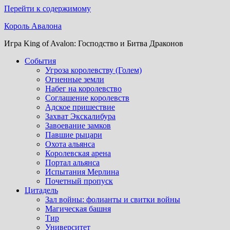
Перейти к содержимому
Король Авалона
Игра King of Avalon: Господство и Битва Драконов
События
Угроза королевству (Голем)
Огненные земли
Набег на королевство
Соглашение королевств
Адское пришествие
Захват Экскалибура
Завоевание замков
Павшие рыцари
Охота альянса
Королевская арена
Портал альянса
Испытания Мерлина
Почетный пропуск
Цитадель
Зал войны: фолианты и свитки войны
Магическая башня
Тир
Университет