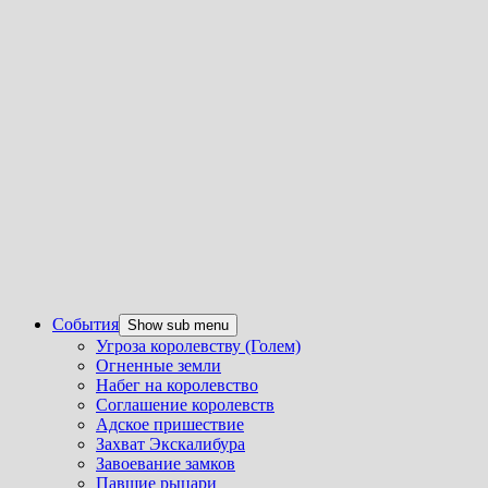
События
Show sub menu
Угроза королевству (Голем)
Огненные земли
Набег на королевство
Соглашение королевств
Адское пришествие
Захват Экскалибура
Завоевание замков
Павшие рыцари