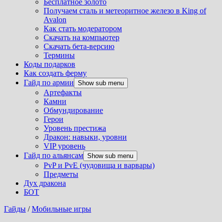
Бесплатное золото
Получаем сталь и метеоритное железо в King of
Avalon
Как стать модератором
Скачать на компьютер
Скачать бета-версию
Термины
Коды подарков
Как создать ферму
Гайд по армии
Show sub menu
Артефакты
Камни
Обмундирование
Герои
Уровень престижа
Дракон: навыки, уровни
VIP уровень
Гайд по альянсам
Show sub menu
PvP и PvE (чудовища и варвары)
Предметы
Дух дракона
БОТ
Гайды
/
Мобильные игры