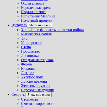
Охота альянса
Королевская арена
Портал альянса
Испытания Мерлина
Почетный пропуск
Цитадель
Show sub menu
Зал войны: фолианты и свитки войны
Магическая башня
Тир
Университет
Стена
Посольство
Лесопилка
Осадная мастерская
Ферма
Кладовая
Лазарет
Учебное поле
Логово дракона
Железный рудник
Серебряный рудник
Секреты
Show sub menu
Стойкость
Сменить королевство