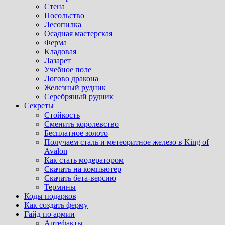
Стена
Посольство
Лесопилка
Осадная мастерская
Ферма
Кладовая
Лазарет
Учебное поле
Логово дракона
Железный рудник
Серебряный рудник
Секреты
Стойкость
Сменить королевство
Бесплатное золото
Получаем сталь и метеоритное железо в King of
Avalon
Как стать модератором
Скачать на компьютер
Скачать бета-версию
Термины
Коды подарков
Как создать ферму
Гайд по армии
Артефакты