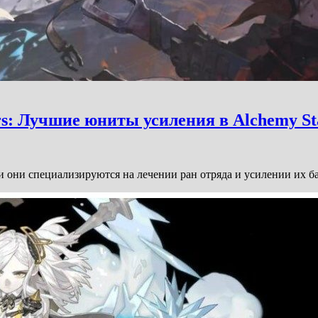
s: Лучшие юниты усиления в Alchemy St
, и они специализируются на лечении ран отряда и усилении и