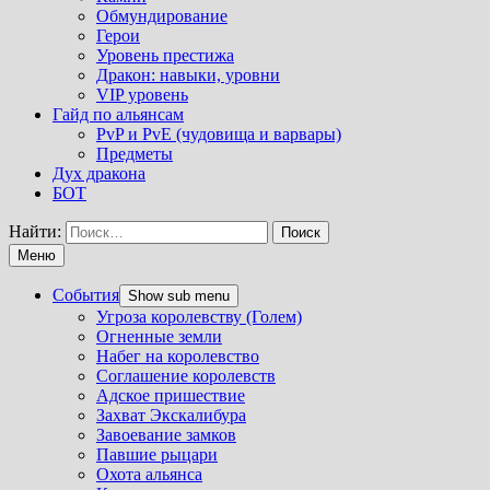
Обмундирование
Герои
Уровень престижа
Дракон: навыки, уровни
VIP уровень
Гайд по альянсам
PvP и PvE (чудовища и варвары)
Предметы
Дух дракона
БОТ
Найти:
Меню
События
Show sub menu
Угроза королевству (Голем)
Огненные земли
Набег на королевство
Соглашение королевств
Адское пришествие
Захват Экскалибура
Завоевание замков
Павшие рыцари
Охота альянса