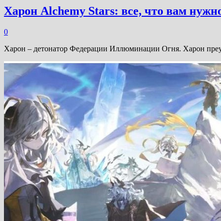
Харон Alchemy Stars: все, что вам нужн
0
Харон – детонатор Федерации Иллюминации Огня. Харон преус