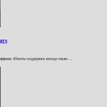
ars
х баффами. Юниты поддержки иногда также …