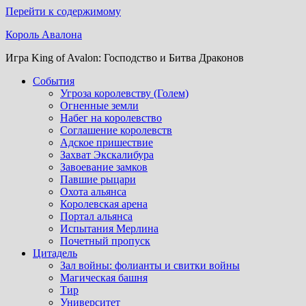
Перейти к содержимому
Король Авалона
Игра King of Avalon: Господство и Битва Драконов
События
Угроза королевству (Голем)
Огненные земли
Набег на королевство
Соглашение королевств
Адское пришествие
Захват Экскалибура
Завоевание замков
Павшие рыцари
Охота альянса
Королевская арена
Портал альянса
Испытания Мерлина
Почетный пропуск
Цитадель
Зал войны: фолианты и свитки войны
Магическая башня
Тир
Университет