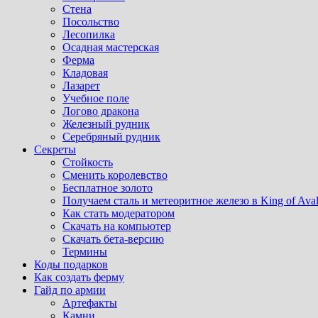
Стена
Посольство
Лесопилка
Осадная мастерская
Ферма
Кладовая
Лазарет
Учебное поле
Логово дракона
Железный рудник
Серебряный рудник
Секреты
Стойкость
Сменить королевство
Бесплатное золото
Получаем сталь и метеоритное железо в King of Ava
Как стать модератором
Скачать на компьютер
Скачать бета-версию
Термины
Коды подарков
Как создать ферму
Гайд по армии
Артефакты
Камни