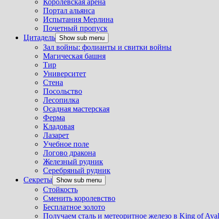
Королевская арена
Портал альянса
Испытания Мерлина
Почетный пропуск
Цитадель
Show sub menu
Зал войны: фолианты и свитки войны
Магическая башня
Тир
Университет
Стена
Посольство
Лесопилка
Осадная мастерская
Ферма
Кладовая
Лазарет
Учебное поле
Логово дракона
Железный рудник
Серебряный рудник
Секреты
Show sub menu
Стойкость
Сменить королевство
Бесплатное золото
Получаем сталь и метеоритное железо в King of Ava