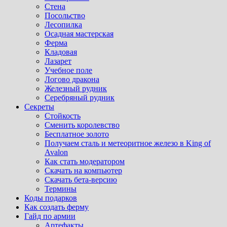
Стена
Посольство
Лесопилка
Осадная мастерская
Ферма
Кладовая
Лазарет
Учебное поле
Логово дракона
Железный рудник
Серебряный рудник
Секреты
Стойкость
Сменить королевство
Бесплатное золото
Получаем сталь и метеоритное железо в King of
Avalon
Как стать модератором
Скачать на компьютер
Скачать бета-версию
Термины
Коды подарков
Как создать ферму
Гайд по армии
Артефакты