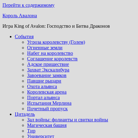
Перейти к содержимому
Король Авалона
Игра King of Avalon: Господство и Битва Драконов
События
Угроза королевству (Голем)
Огненные земли
Набег на королевство
Соглашение королевств
Адское пришествие
Захват Экскалибура
Завоевание замков
Павшие рыцари
Охота альянса
Королевская арена
Портал альянса
Испытания Мерлина
Почетный пропуск
Цитадель
Зал войны: фолианты и свитки войны
Магическая башня
Тир
Университет