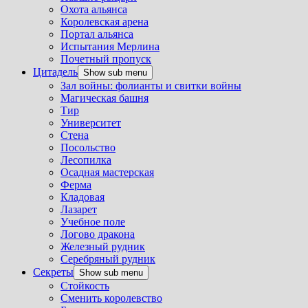
Охота альянса
Королевская арена
Портал альянса
Испытания Мерлина
Почетный пропуск
Цитадель
Show sub menu
Зал войны: фолианты и свитки войны
Магическая башня
Тир
Университет
Стена
Посольство
Лесопилка
Осадная мастерская
Ферма
Кладовая
Лазарет
Учебное поле
Логово дракона
Железный рудник
Серебряный рудник
Секреты
Show sub menu
Стойкость
Сменить королевство