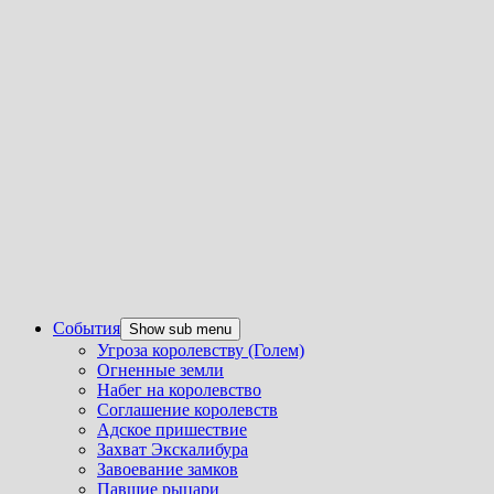
События
Show sub menu
Угроза королевству (Голем)
Огненные земли
Набег на королевство
Соглашение королевств
Адское пришествие
Захват Экскалибура
Завоевание замков
Павшие рыцари