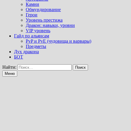
Камни
Обмундирование
Герои
Уровень престижа
Дракон: навыки, уровни
VIP уровень
Гайд по альянсам
PvP и PvE (чудовища и варвары)
Предметы
Дух дракона
БОТ
Найти:
Меню