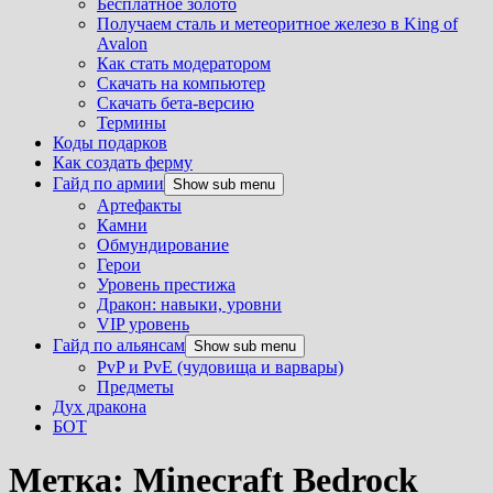
Бесплатное золото
Получаем сталь и метеоритное железо в King of
Avalon
Как стать модератором
Скачать на компьютер
Скачать бета-версию
Термины
Коды подарков
Как создать ферму
Гайд по армии
Show sub menu
Артефакты
Камни
Обмундирование
Герои
Уровень престижа
Дракон: навыки, уровни
VIP уровень
Гайд по альянсам
Show sub menu
PvP и PvE (чудовища и варвары)
Предметы
Дух дракона
БОТ
Метка:
Minecraft Bedrock