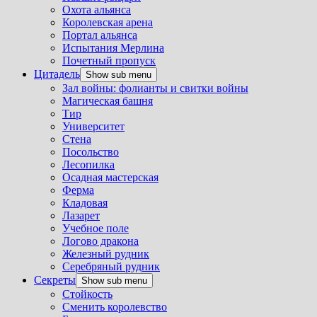
Охота альянса
Королевская арена
Портал альянса
Испытания Мерлина
Почетный пропуск
Цитадель
Show sub menu
Зал войны: фолианты и свитки войны
Магическая башня
Тир
Университет
Стена
Посольство
Лесопилка
Осадная мастерская
Ферма
Кладовая
Лазарет
Учебное поле
Логово дракона
Железный рудник
Серебряный рудник
Секреты
Show sub menu
Стойкость
Сменить королевство