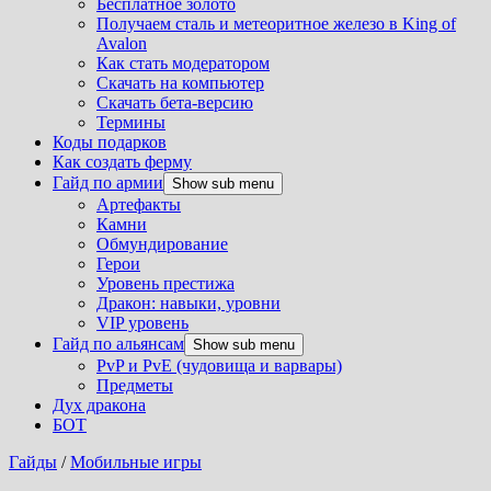
Бесплатное золото
Получаем сталь и метеоритное железо в King of
Avalon
Как стать модератором
Скачать на компьютер
Скачать бета-версию
Термины
Коды подарков
Как создать ферму
Гайд по армии
Show sub menu
Артефакты
Камни
Обмундирование
Герои
Уровень престижа
Дракон: навыки, уровни
VIP уровень
Гайд по альянсам
Show sub menu
PvP и PvE (чудовища и варвары)
Предметы
Дух дракона
БОТ
Гайды
/
Мобильные игры