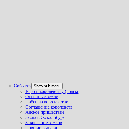
События
Show sub menu
Угроза королевству (Голем)
Огненные земли
Набег на королевство
Соглашение королевств
Адское пришествие
Захват Экскалибура
Завоевание замков
Павшие рыцари