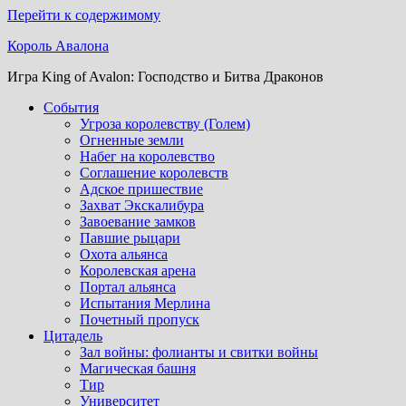
Перейти к содержимому
Король Авалона
Игра King of Avalon: Господство и Битва Драконов
События
Угроза королевству (Голем)
Огненные земли
Набег на королевство
Соглашение королевств
Адское пришествие
Захват Экскалибура
Завоевание замков
Павшие рыцари
Охота альянса
Королевская арена
Портал альянса
Испытания Мерлина
Почетный пропуск
Цитадель
Зал войны: фолианты и свитки войны
Магическая башня
Тир
Университет