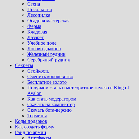
Стена
Посольство
Лесопилка
Осадная мастерская
Ферма
Кладовая
Лазарет
Учебное поле
Логово дракона
Железный рудник
Серебряный рудник
Секреты
Стойкость
Сменить королевство
Бесплатное золото
Получаем сталь и метеоритное железо в King of
Avalon
Как стать модератором
Скачать на компьютер
Скачать бета-версию
Термины
Коды подарков
Как создать ферму
Гайд по армии
Артефакты