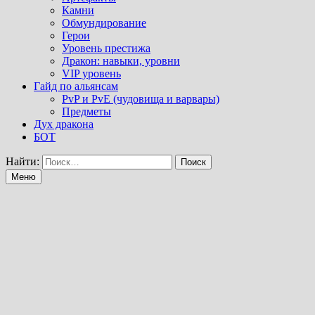
Камни
Обмундирование
Герои
Уровень престижа
Дракон: навыки, уровни
VIP уровень
Гайд по альянсам
PvP и PvE (чудовища и варвары)
Предметы
Дух дракона
БОТ
Найти:
Меню