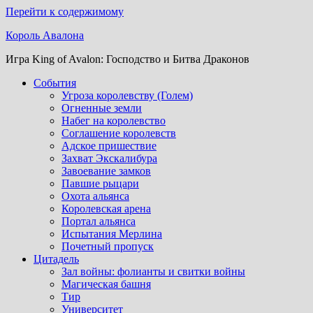
Перейти к содержимому
Король Авалона
Игра King of Avalon: Господство и Битва Драконов
События
Угроза королевству (Голем)
Огненные земли
Набег на королевство
Соглашение королевств
Адское пришествие
Захват Экскалибура
Завоевание замков
Павшие рыцари
Охота альянса
Королевская арена
Портал альянса
Испытания Мерлина
Почетный пропуск
Цитадель
Зал войны: фолианты и свитки войны
Магическая башня
Тир
Университет