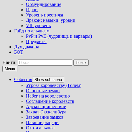
Обмундирование
Герои
Уровень престижа
Дракон: навыки, уровни
VIP уровень
Гайд по альянсам
PvP и PvE (чудовища и варвары)
Предметы
Дух дракона
БОТ
Найти:
Меню
События
Show sub menu
Угроза королевству (Голем)
Огненные земли
Набег на королевство
Соглашение королевств
Адское пришествие
Захват Экскалибура
Завоевание замков
Павшие рыцари
Охота альянса