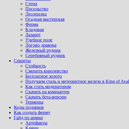
Стена
Посольство
Лесопилка
Осадная мастерская
Ферма
Кладовая
Лазарет
Учебное поле
Логово дракона
Железный рудник
Серебряный рудник
Секреты
Стойкость
Сменить королевство
Бесплатное золото
Получаем сталь и метеоритное железо в King of Ava
Как стать модератором
Скачать на компьютер
Скачать бета-версию
Термины
Коды подарков
Как создать ферму
Гайд по армии
Артефакты
Камни