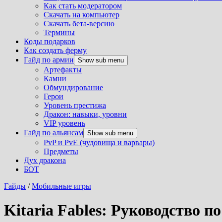
Как стать модератором
Скачать на компьютер
Скачать бета-версию
Термины
Коды подарков
Как создать ферму
Гайд по армии
Show sub menu
Артефакты
Камни
Обмундирование
Герои
Уровень престижа
Дракон: навыки, уровни
VIP уровень
Гайд по альянсам
Show sub menu
PvP и PvE (чудовища и варвары)
Предметы
Дух дракона
БОТ
Гайды
/
Мобильные игры
Kitaria Fables: Руководство п