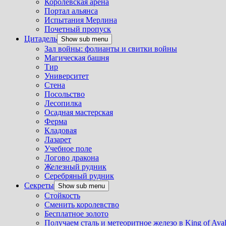
Королевская арена
Портал альянса
Испытания Мерлина
Почетный пропуск
Цитадель
Show sub menu
Зал войны: фолианты и свитки войны
Магическая башня
Тир
Университет
Стена
Посольство
Лесопилка
Осадная мастерская
Ферма
Кладовая
Лазарет
Учебное поле
Логово дракона
Железный рудник
Серебряный рудник
Секреты
Show sub menu
Стойкость
Сменить королевство
Бесплатное золото
Получаем сталь и метеоритное железо в King of Ava