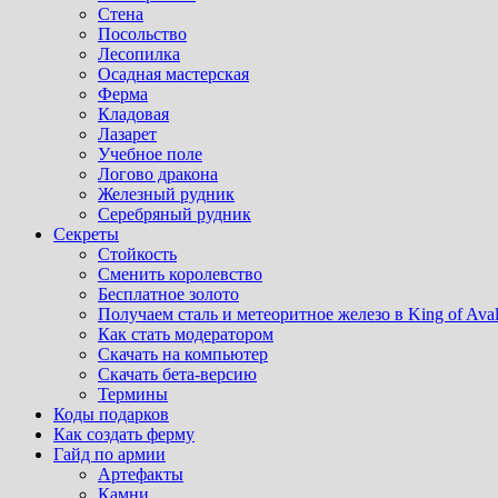
Стена
Посольство
Лесопилка
Осадная мастерская
Ферма
Кладовая
Лазарет
Учебное поле
Логово дракона
Железный рудник
Серебряный рудник
Секреты
Стойкость
Сменить королевство
Бесплатное золото
Получаем сталь и метеоритное железо в King of Ava
Как стать модератором
Скачать на компьютер
Скачать бета-версию
Термины
Коды подарков
Как создать ферму
Гайд по армии
Артефакты
Камни