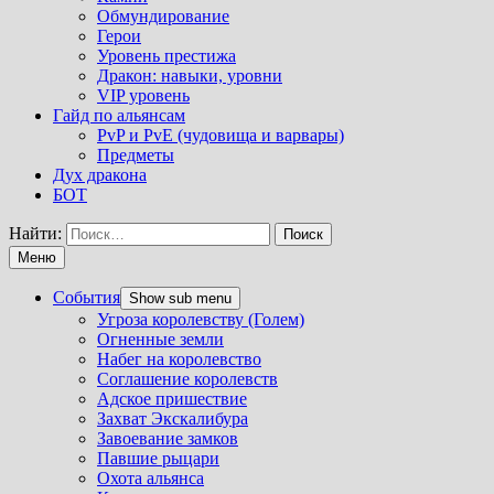
Обмундирование
Герои
Уровень престижа
Дракон: навыки, уровни
VIP уровень
Гайд по альянсам
PvP и PvE (чудовища и варвары)
Предметы
Дух дракона
БОТ
Найти:
Меню
События
Show sub menu
Угроза королевству (Голем)
Огненные земли
Набег на королевство
Соглашение королевств
Адское пришествие
Захват Экскалибура
Завоевание замков
Павшие рыцари
Охота альянса