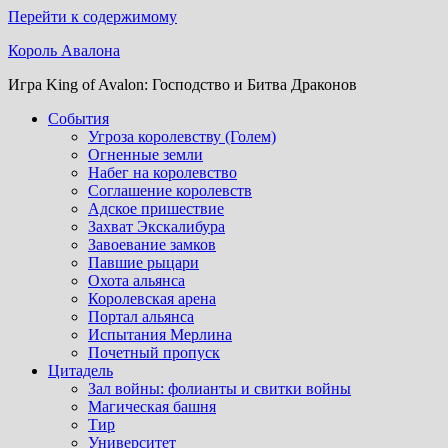
Перейти к содержимому
Король Авалона
Игра King of Avalon: Господство и Битва Драконов
События
Угроза королевству (Голем)
Огненные земли
Набег на королевство
Соглашение королевств
Адское пришествие
Захват Экскалибура
Завоевание замков
Павшие рыцари
Охота альянса
Королевская арена
Портал альянса
Испытания Мерлина
Почетный пропуск
Цитадель
Зал войны: фолианты и свитки войны
Магическая башня
Тир
Университет