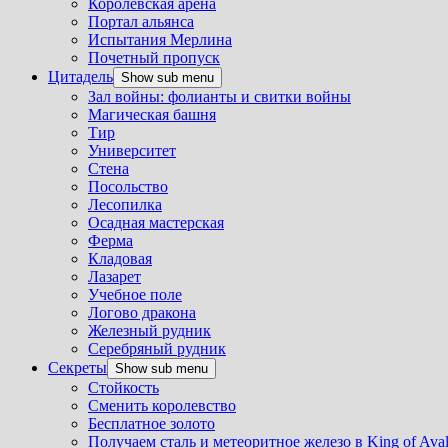
Королевская арена
Портал альянса
Испытания Мерлина
Почетный пропуск
Цитадель
Show sub menu
Зал войны: фолианты и свитки войны
Магическая башня
Тир
Университет
Стена
Посольство
Лесопилка
Осадная мастерская
Ферма
Кладовая
Лазарет
Учебное поле
Логово дракона
Железный рудник
Серебряный рудник
Секреты
Show sub menu
Стойкость
Сменить королевство
Бесплатное золото
Получаем сталь и метеоритное железо в King of Ava