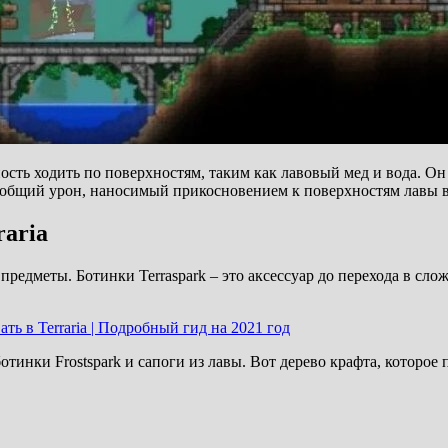
жность ходить по поверхностям, таким как лавовый мед и вода. О
 общий урон, наносимый прикосновением к поверхностям лавы в
raria
предметы. Ботинки Terraspark – это аксессуар до перехода в сло
ать в Terraria | Подробный гид на 2021 год
отинки Frostspark и сапоги из лавы. Вот дерево крафта, которое