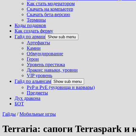
Как стать модератором
Скачать на компьютер
Скачать бета-версию
Термины
Коды подарков
Как создать ферму
Гайд по армии
Show sub menu
Артефакты
Камни
Обмундирование
Герои
Уровень престижа
Дракон: навыки, уровни
VIP уровень
Гайд по альянсам
Show sub menu
PvP и PvE (чудовища и варвары)
Предметы
Дух дракона
БОТ
Гайды
/
Мобильные игры
Terraria: сапоги Terraspark и